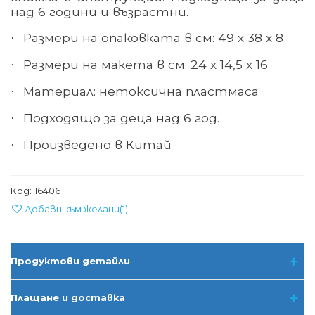
над 6 години и възрастни.
Размери на опаковката в см: 49 х 38 х 8
·
Размери на макета в см: 24 х 14,5 х 16
·
Материал: нетоксична пластмаса
·
Подходящо за деца над 6 год.
·
Произведено в Китай
·
Код:
16406
Добави към желани
(
1
)
Продуктови детайли
Плащане и доставка