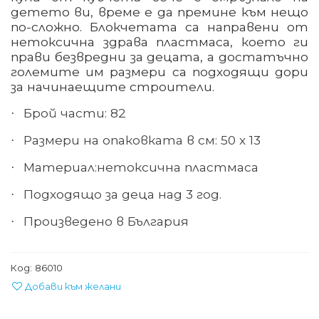
детето ви, време е да премине към нещо
по-сложно. Блокчетата са направени от
нетоксична здрава пластмаса, което ги
прави безвредни за децата, а достатъчно
големите им размери са подходящи дори
за начинаещите строители.
Брой части: 82
·
Размери на опаковката в см: 50 х 13
·
Материал
:
нетоксична пластмаса
·
Подходящо за деца над 3 год.
·
Произведено в България
·
Код:
86010
Добави към желани