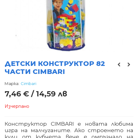
ДЕТСКИ КОНСТРУКТОР 82
ЧАСТИ CIMBARI
Марка:
Cimbari
7,46 € / 14,59 лв
Изчерпано
Конструктор CIMBARI е новата любима
игра на малчуганите. Ако строенето на
кули от кубчета вече е омръзнало на