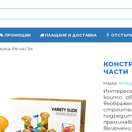
ПРОМОЦИИ
ПЛАЩАНЕ И ДОСТАВКА
ОТСТЪП
АЛКА 178 ЧАСТИ
КОНСТР
ЧАСТИ
Марка:
Armto
Интересен
които об
въображе
строите
подреди
премина
Включени