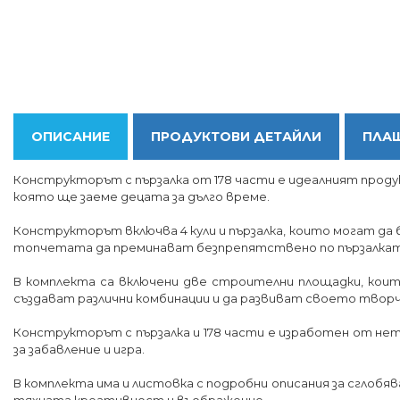
ОПИСАНИЕ
ПРОДУКТОВИ ДЕТАЙЛИ
ПЛАЩ
Конструкторът с пързалка от 178 части е идеалният продук
която ще заеме децата за дълго време.
Конструкторът включва 4 кули и пързалка, които могат д
топчетата да преминават безпрепятствено по пързалката.
В комплекта са включени две строителни площадки, коит
създават различни комбинации и да развиват своето твор
Конструкторът с пързалка и 178 части е изработен от нето
за забавление и игра.
В комплекта има и листовка с подробни описания за сглобя