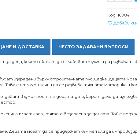
Код:
16084
Добави къ
АНЕ И ДОСТАВКА
ЧЕСТО ЗАДАВАНИ ВЪПРОСИ
т за деца, които обичат да сглобяват тухли и да развиват с
а бъдат изградени върху строителната площадка. Децата мог
 Това е отличен начин да се развива тяхната моторика и ко
о дават възможност на децата да изберат дали да използва
чество.
ксична пластмаса, която е безопасна за децата. Той е подхо
ване. Децата могат да се придържат към нея или да импровиз