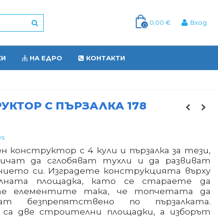
0,00 €
Вход
0
КИ
НА ЕДРО
КОНТАКТИ
УКТОР С ПЪРЗАЛКА 178
ys
 конструктор с 4 кули и пързалка за тези,
ичат да сглобяват тухли и да развиват
нието си. Изградете конструкцията върху
лната площадка, като се стараете да
те елементите така, че топчетата да
ват безпрепятствено по пързалката.
 са две строителни площадки, а изборът