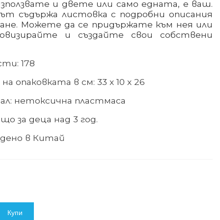
зползвате и двете или само едната, е ваш.
ът съдържа листовка с подробни описания
ване. Можете да се придържате към нея или
овизирайте и създайте свои собствени
сти: 178
на опаковката в см: 33 х 10 х 26
ал
:
нетоксична пластмаса
що за деца над 3 год.
дено в Китай
Купи