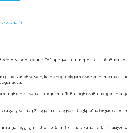
м желани
(
4
)
воето въображение. Той предлага интересна и забавна игра,
ат да се забавляват, като подреждат елементите така, че
ординация.
т и двете или само едната. Това позволява на децата да
дящ за деца над 3 години и предлага безкрайни възможности
ират и да създадат свои собствени проекти. Това стимулира