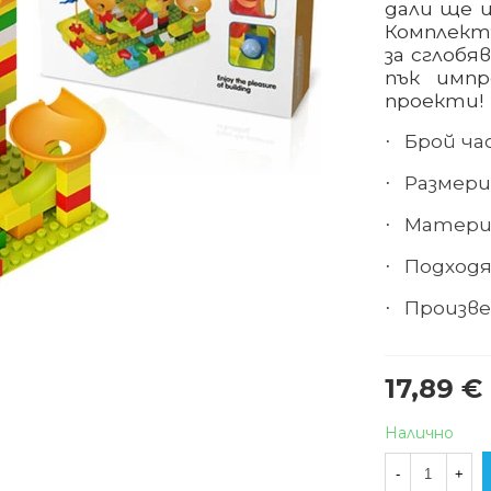
дали ще и
Комплект
за сглобя
пък импр
проекти!
Брой ча
·
Размери 
·
Матери
·
Подходя
·
Произве
·
17,89 €
Налично
-
+