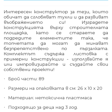
Интересен конструктор за тези, които
обичат да сглобяват тухли и да развиват
въображението си! Изградете
конструкцията върху строителната
площадка, като се стараете да
подредите елементите така, че
топчетата да могат да минават
безпрепятствено по пързалката.
Комплектът съдържа листовка с
примерни конструкции - използвайте я
или импровизирайте и създайте свои
собствени проекти!
Брой части: 89
·
Размери на опаковката в см: 26 х 10 х 20
·
Материал
:
нетоксична пластмаса
·
Подходящо за деца над 3 год.
·