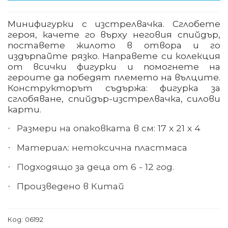
Минифигурки с изстрелвачка. Сглобете
героя, качете го върху неговия спийдър,
поставете жилото в отвора и го
издърпайте рязко. Направете си колекция
от всички фигурки и помогнете на
героите да победят племето на вълците.
Конструкторът съдържа: фигурка за
сглобяване, спийдър-изстрелвачка, силови
карти.
Размери на опаковката в см: 17 х 21 х 4
·
Материал
:
нетоксична пластмаса
·
Подходящо за деца от 6 - 12 год.
·
Произведено в Китай
·
Код:
06192