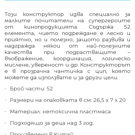
Този конструктор идва специално за
малките почитатели на супергероите
от кинопродукцията. Съдържа 52
елемента, чието подреждане е лесно и
приятно, но и полезно, защото развива и
надгражда някои от най-полезните
качества при подрастващите –
въображение, координация, логическо
мислене, увереност и др. Конструкторът
е в прозрачна чантичка с цип, която
можете да използвате и за други цели.
Брой части: 52
·
Размери на опаковката в см: 26,5 х 7 х 20
·
Материал
:
нетоксична пластмаса
·
Подходящо за деца над 3 год.
·
Произведено в Китай
·