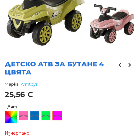
ДЕТСКО АТВ ЗА БУТАНЕ 4
ЦВЯТА
Марка:
Armtoys
25,56 €
Цвят
Произволен/
Розов
Син
Зелен
Цикламен
микс
Изчерпано