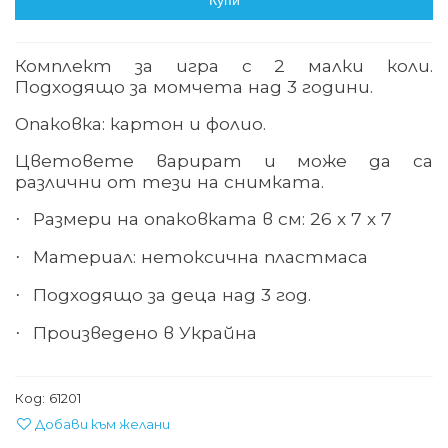
Купи
Комплект за игра с 2 малки коли.
Подходящо за момчета над 3 години.
Опаковка: картон и фолио.
Цветовете варират и може да са
различни от тези на снимката.
Размери на опаковката в см: 26 х 7 х 7
·
Материал: нетоксична пластмаса
·
Подходящо за деца над 3 год.
·
Произведено в Украйна
·
Код:
61201
Добави към желани