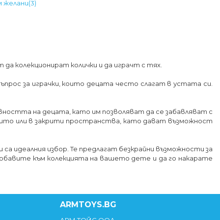
м желани
(
3
)
т да колекционират колички и да играчт с тях.
въпрос за играчки, които децата често слагат в устата си.
ивността на децата, като им позволяват да се забавляват с
открито или в закрити пространства, като дават възможност
и са идеалния избор. Те предлагат безкрайни възможности за
добавите към колекцията на вашето дете и да го накарате
ARMTOYS.BG