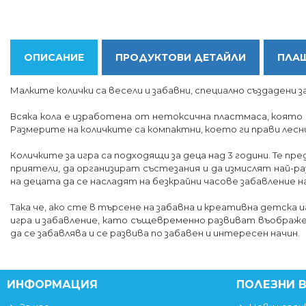
ОПИСАНИЕ
ПРОДУКТОВИ ДЕТАЙЛИ
ПЛАЩ
Малките колички са весели и забавни, специално създадени з
Всяка кола е изработена от нетоксична пластмаса, която е
Размерите на количките са компактни, което ги прави лесни
Количките за игра са подходящи за деца над 3 години. Те 
приятели, да организират състезания и да измислят най-ра
на децата да се насладят на безкрайни часове забавление н
Така че, ако сте в търсене на забавна и креативна детска 
игра и забавление, като същевременно развиват въображе
да се забавлява и се развива по забавен и интересен начин.
ИНФОРМАЦИЯ
ПОЛЕЗНИ 