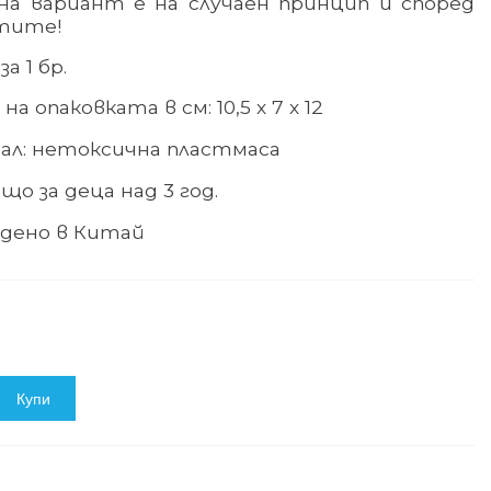
на вариант е на случаен принцип и според
тите!
а 1 бр.
на опаковката в см: 10,5 х 7 х 12
ал:
нетоксична пластмаса
що за деца над
3
год.
дено в Китай
Купи