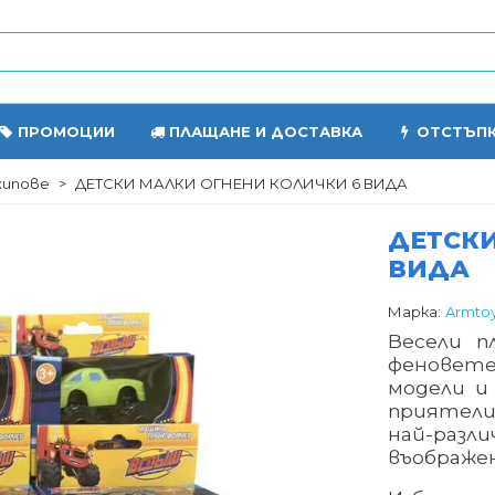
ПРОМОЦИИ
ПЛАЩАНЕ И ДОСТАВКА
ОТСТЪП
жипове
>
ДЕТСКИ МАЛКИ ОГНЕНИ КОЛИЧКИ 6 ВИДА
ДЕТСКИ
ВИДА
Марка:
Armto
Весели п
феновете
модели и
приятели
най-раз
въображе