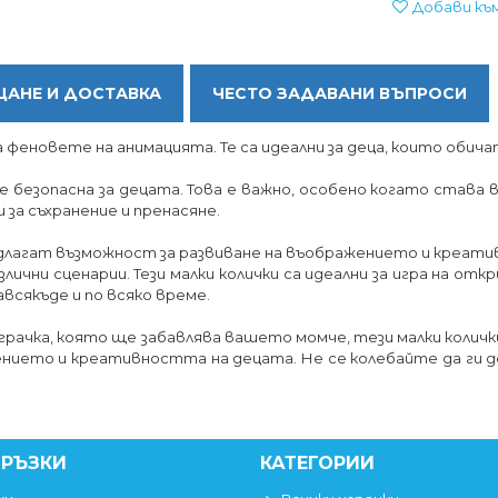
Добави къ
АНЕ И ДОСТАВКА
ЧЕСТО ЗАДАВАНИ ВЪПРОСИ
а феновете на анимацията. Те са идеални за деца, които обича
 безопасна за децата. Това е важно, особено когато става 
 за съхранение и пренасяне.
предлагат възможност за развиване на въображението и креат
злични сценарии. Тези малки колички са идеални за игра на 
авсякъде и по всяко време.
играчка, която ще забавлява вашето момче, тези малки количк
нието и креативността на децата. Не се колебайте да ги 
ВРЪЗКИ
КАТЕГОРИИ