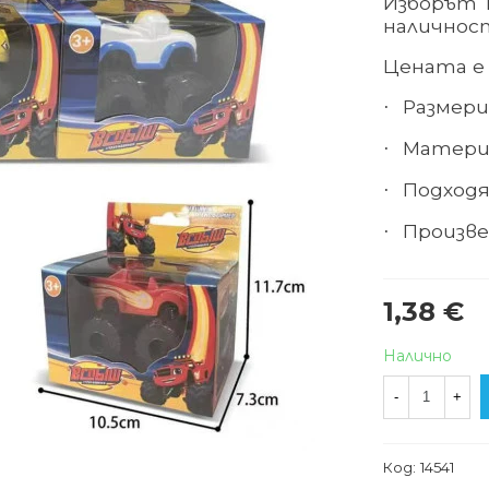
Изборът 
наличнос
Цената е з
Размери 
·
Матери
·
Подходя
·
Произве
·
1,38 €
Налично
-
+
Код:
14541