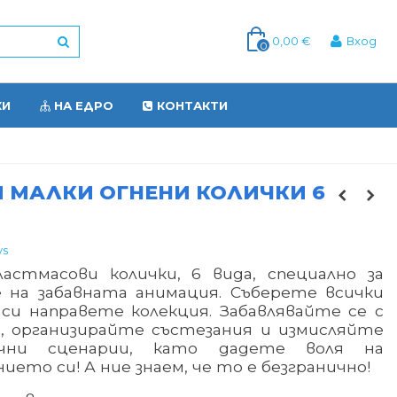
0,00 €
Вход
0
КИ
НА ЕДРО
КОНТАКТИ
 МАЛКИ ОГНЕНИ КОЛИЧКИ 6
ys
ластмасови колички, 6 вида, специално за
 на забавната анимация
. Съберете всички
 си направете колекция. Забавлявайте се с
, организирайте състезания и измисляйте
лични сценарии, като дадете воля на
нието си
!
А ние знаем, че то е безгранично
!