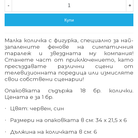
-
+
Купи
Малка количка с фигурка, специално за най-
запалените фенове на симпатичния
таралеж и звездната му компания!
Станете част от приключението, като
пресъздавате различни сцени от
телевизионната поредица или измисляте
свои собствени сценарии!
Опаковката съдържа 18 бр. колички.
Цената е за 1 бр.
Цвят: червен, син
·
Размери на опаковката в см: 34 х 21,5 х 6
·
Дължина на количката в см: 6
·