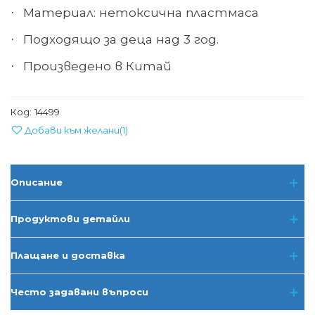
Материал: нетоксична пластмаса
·
Подходящо за деца над 3 год.
·
Произведено в Китай
·
Код:
14499
Добави към желани
(
1
)
Описание
Продуктови детайли
Плащане и доставка
Често задавани въпроси