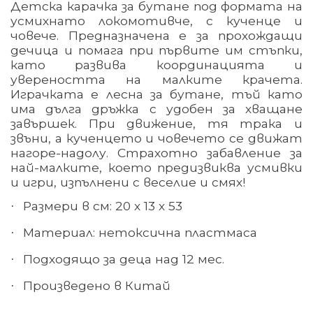
Детска карачка за бутане под формата на
усмихнато локомотивче, с кученце и
човече. Предназначена е за прохождащи
дечица и помага при първите им стъпки,
като развива координацията и
увереността на малките крачета.
Играчката е лесна за бутане, тъй като
има дълга дръжка с удобен за хващане
завършек. При движение, тя трака и
звъни, а кученцето и човечето се движат
нагоре-надолу. Страхотно забавление за
най-малките, което предизвиква усмивки
и игри, изпълнени с веселие и смях!
Размери в см: 20 х 13 х 53
·
Материал
: нетоксична
пластмаса
·
Подходящо за деца над 12 мес.
·
Произведено в Китай
·