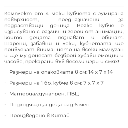
Комплект от 4 меки кубчета с гумирана
повърхност, предназначени за
подрастващи дечица. Всяко кубче е
изрисувано с различни герои от анимации,
които децата познават и обичат.
Шарени, забавни и леки, кубчетата ще
привлекат вниманието на всеки малчуган
и ще му донесат безброй хубави емоции и
часове, прекарани във весели игри и смях!
Размери на опаковката в см: 14 х 7 х 14
·
Размери на 1 бр. кубче в см: 7 х 7 х 7
·
Материал
:
дунапрен, ПВЦ
·
Подходящо за деца над 6 мес.
·
Произведено в Китай
·