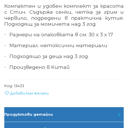
Компактен и удобен комплект за красота
с Стич. Съдържа сенки, четка за грим и
червило, подредени в практична кутия.
Подходящ за момичета над 3 год.
Размери на опаковката в см: 30 х 3 х
17
·
Материал: нетоксични материали
·
Подходящо за деца над 3 год.
·
Произведено в Китай
·
Код:
13433
Добави към желани
Продуктови детайли