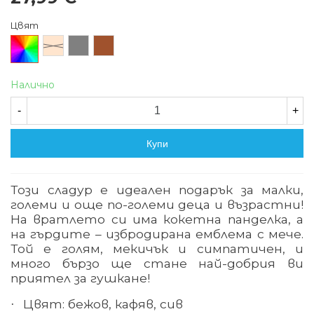
Цвят
Произволен/
Бежов
Сив
Кафяв
микс
Налично
-
+
Купи
Този сладур е идеален подарък за малки,
големи и още по-големи деца и възрастни!
На
вратлето си има кокетна
панделка, а
на
гърдите
–
избродирана емблема с мече
.
Той
е голям, мекичък и симпатичен, и
много бързо ще стане най-добрия ви
приятел за гушкане!
Цвят: бежов, кафяв, сив
·