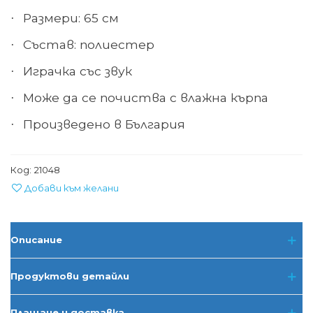
Размери: 65 см
·
Състав: полиестер
·
Играчка със звук
·
Може да се почиства с влажна кърпа
·
Произведено в България
·
Код:
21048
Добави към желани
Описание
Продуктови детайли
Плащане и доставка