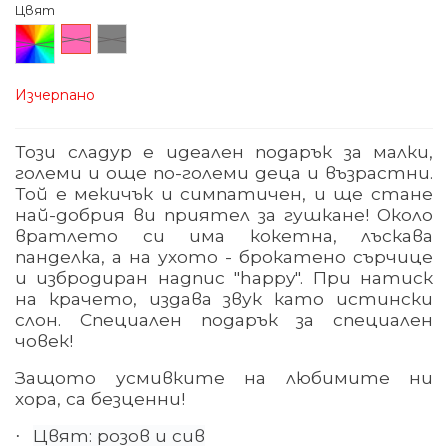
Цвят
Произволен/
Розов
Сив
микс
Изчерпано
Този сладур е идеален подарък за малки,
големи и още по-големи деца и възрастни.
Той е мекичък и симпатичен, и ще стане
най-добрия ви приятел за гушкане! Около
вратлето си има кокетна, лъскава
панделка, а на ухото - брокатено сърчице
и избродиран надпис "happy". При натиск
на крачето, издава звук като истински
слон. Специален подарък за специален
човек!
Защото усмивките на любимите ни
хора, са безценни!
Цвят: розов и сив
·