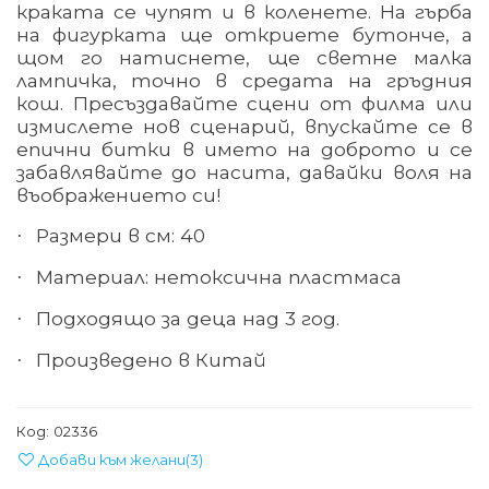
краката се чупят и в коленете. На гърба
на фигурката ще откриете бутонче, а
щом го натиснете, ще светне малка
лампичка, точно в средата на гръдния
кош. Пресъздавайте сцени от филма или
измислете нов сценарий, впускайте се в
епични битки в името на доброто и се
забавлявайте до насита, давайки воля на
въображението си!
Размери
в см:
40
·
Материал: нетоксична пластмаса
·
Подходящо за деца над
3
год.
·
Произведено в Китай
·
Код:
02336
Добави към желани
(
3
)