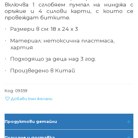
включва 1 сглобяем пумпал на нинджа с
оръжие и 4 силови карти, с които се
провеждат битките.
Размери в см:
18 х 24 х 3
·
Материал
:
нетоксична пластмаса,
·
хартия
Подходящо за деца над 3 год.
·
Произведено в Китай
·
Код:
09359
Добави към желани
Продуктови детайли
Плащане и доставка