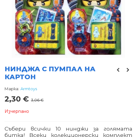
НИНДЖА С ПУМПАЛ НА
КАРТОН
Марка:
Armtoys
2,30 €
3,06 €
Изчерпано
Събери всички 10 нинджи за голямата
битка! Всеки колекционерски комплект