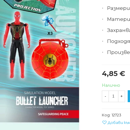
Размери 
·
Материа
·
Захранван
·
Подходя
·
Произве
·
4,85 €
Налично
-
+
Код:
12723
Добави къ