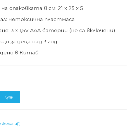
на опаковката в см: 21 х 25 х 5
л: нетоксична пластмаса
е: 3 х 1,5
V AAА
батерии (не са включени)
що за деца над 3 год.
дено в Китай
Купи
м желани
(
1
)