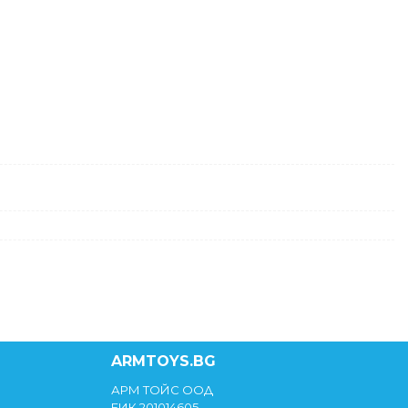
ARMTOYS.BG
АРМ ТОЙС ООД
ЕИК 201014605