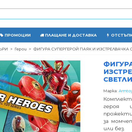
ПРОМОЦИИ
ПЛАЩАНЕ И ДОСТАВКА
ОТСТЪП
ЪРИ
>
Герои
>
ФИГУРА СУПЕРГЕРОЙ ПАЯК И ИЗСТРЕЛВАЧКА С
ФИГУРА
ИЗСТРЕ
СВЕТЛ
Марка:
Armto
Комплект
героя 
прожекти
за момчет
или без.