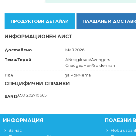
ПРОДУКТОВИ ДЕТАЙЛИ
ПЛАЩАНЕ И ДОСТАВ
ИНФОРМАЦИОНЕН ЛИСТ
Доставено
Май 2026
Тема/Герой
Авенджърс/Avengers
Спайдърмен/Spiderman
Пол
за момчета
СПЕЦИФИЧНИ СПРАВКИ
6991202710665
EAN13
ИНФОРМАЦИЯ
ПОЛЕЗНИ 
За нас
Нови играч