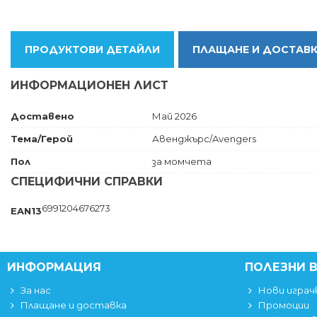
ПРОДУКТОВИ ДЕТАЙЛИ
ПЛАЩАНЕ И ДОСТАВ
ИНФОРМАЦИОНЕН ЛИСТ
Доставено
Май 2026
Тема/Герой
Авенджърс/Avengers
Пол
за момчета
СПЕЦИФИЧНИ СПРАВКИ
6991204676273
EAN13
ИНФОРМАЦИЯ
ПОЛЕЗНИ 
За нас
Нови играч
Плащане и доставка
Промоции