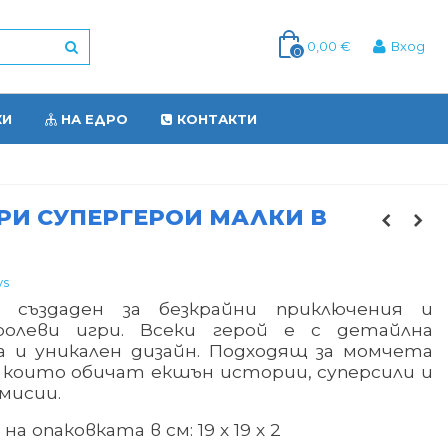
0,00 €
Вход
0
КИ
НА ЕДРО
КОНТАКТИ
РИ СУПЕРГЕРОИ МАЛКИ В
ys
 създаден за безкрайни приключения и
ролеви игри. Всеки герой е с детайлна
а и уникален дизайн. Подходящ за момчета
., които обичат екшън истории, суперсили и
 мисии.
 на опаковката в см:
19
х 19 х 2