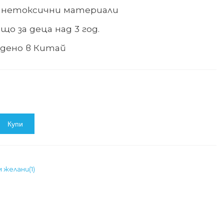
 нетоксични материали
що за деца над 3 год.
дено в Китай
Купи
м желани
(
1
)