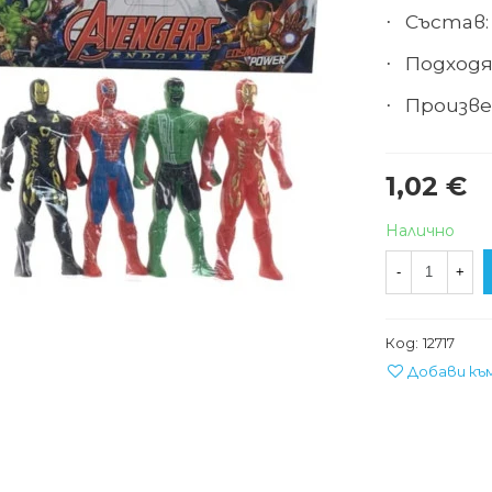
Състав:
·
Подходя
·
Произве
·
1,02 €
Налично
-
+
Код:
12717
Добави къ