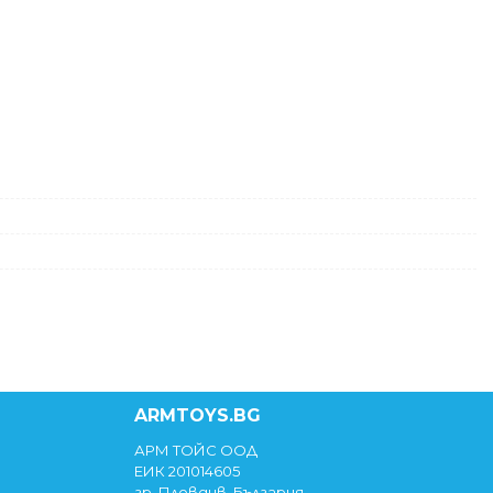
ARMTOYS.BG
АРМ ТОЙС ООД
ЕИК 201014605
гр. Пловдив, България