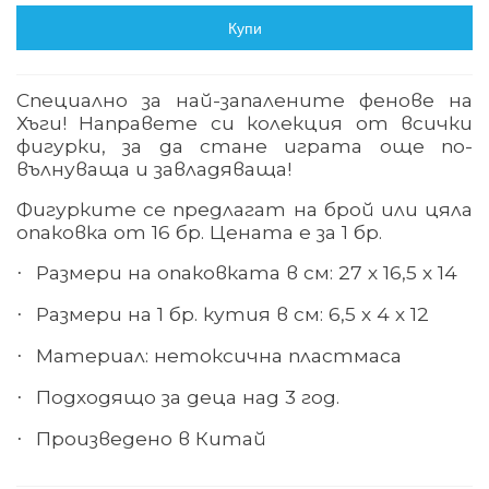
Купи
Специално за най-запалените фенове на
Хъги
!
Направете си колекция от всички
фигурки, за да стане играта още по-
вълнуваща и завладяваща!
Фигурките се предлагат на брой или цяла
опаковка от 16 бр. Цената е за 1 бр.
Размери на опаковката в см: 27 х 16,5 х 14
·
Размери на 1 бр. кутия в см: 6,5 х 4 х 12
·
Материал: нетоксична пластмаса
·
Подходящо за деца над 3 год.
·
Произведено в Китай
·