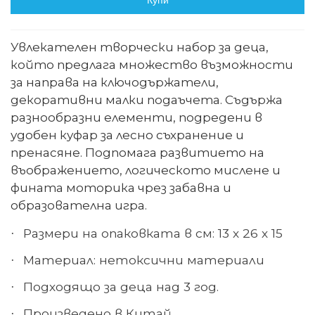
Купи
Увлекателен творчески набор за деца,
който предлага множество възможности
за направа на ключодържатели,
декоративни малки подаъчета. Съдържа
разнообразни елементи, подредени в
удобен куфар за лесно съхранение и
пренасяне. Подпомага развитието на
въображението, логическото мислене и
фината моторика чрез забавна и
образователна игра.
Размери на опаковката в см: 13 х 26 х 15
·
Материал: нетоксични материали
·
Подходящо за деца над 3 год.
·
Произведено в Китай
·