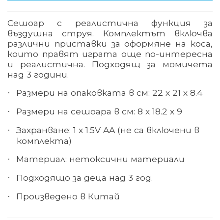
Сешоар с реалистична функция за
въздушна струя. Комплектът включва
различни приставки за оформяне на коса,
които правят играта още по-интересна
и реалистична. Подходящ за момичета
над 3 години.
Размери на опаковката в см: 22 х 21 х 8.4
·
Размери на сешоара в см: 8 х 18.2 х 9
·
Захранване: 1 х 1.5V AA (не са включени в
·
комплекта)
Материал: нетоксични материали
·
Подходящо за деца над 3 год.
·
Произведено в Китай
·