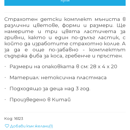
Купи
Страхотен детски комплект мъниста в
различни цветове, форми и размери. Ще
намерите и три цвята ластичета за
гривни, както и един по-дълъг ластик, с
който да изработите страхотно колие. А
за да е още по-забавно - комплектът
съдържа фиба за коса, гребенче и пръстен.
Размери на опаковката в см: 2
8
х 4
х 20
·
Материал: нетоксична пластмаса
·
Подходящо за деца над 3 год.
·
Произведено в Китай
·
Код:
16123
Добави към желани
(
1
)