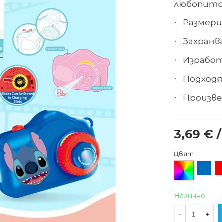
любопит
Размери
·
Захранв
·
Израбо
·
Подходя
·
Произве
·
3,69 € /
Цвят
Произволен/
Син
Ч
микс
Налично
-
+