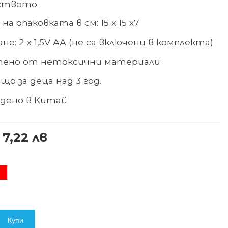
ството.
на опаковката в см
:
15
х
15
х
7
ане
:
2 х 1,5V АА (не са включени в комплекта)
тено от
нетоксични материали
що за деца над 3 год.
дено в
Китай
 7,22 лв
ервен
Купи