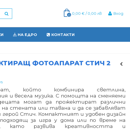
0,00 € / 0,00 лв
Вход
0
КИ
НА ЕДРО
КОНТАКТИ
КТИРАЩ ФОТОАПАРАТ СТИЧ 2
ys
арат, който комбинира светлина,
ия и весела музика. С помощта на сменяеми
децата могат да прожектират различни
 на стената или тавана и да се забавляват
я герой Стич. Компактният и удобен дизайн
 подходящ за игра у дома или по време на
не, като развива креативността и