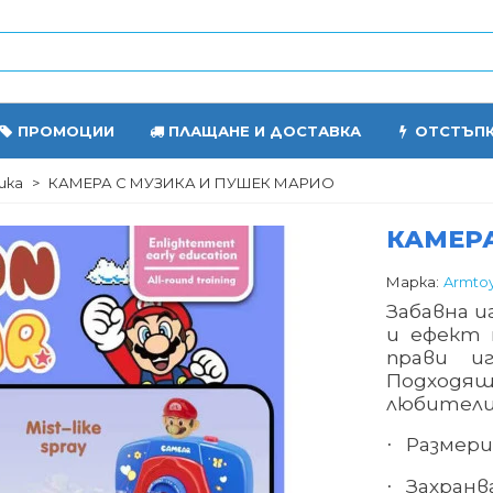
ПРОМОЦИИ
ПЛАЩАНЕ И ДОСТАВКА
ОТСТЪП
ика
>
КАМЕРА С МУЗИКА И ПУШЕК МАРИО
КАМЕРА
Марка:
Armto
Забавна и
и ефект 
прави и
Подходящ
любители
Размери
·
Захранв
·