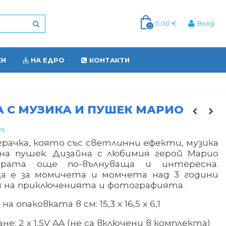
0,00 €
Вход
0
КИ
НА ЕДРО
КОНТАКТИ
 С МУЗИКА И ПУШЕК МАРИО
ys
грачка, която със светлинни ефекти, музика
на пушек. Дизайна с любимия герой Марио
грата още по-вълнуваща и интересна.
а е за момичета и момчета над 3 години
 на приключенията и фотографията.
на опаковката в см
:
15,3
х
16,5
х
6,1
ане
:
2 х 1,5V AA (не са включени в комплекта)