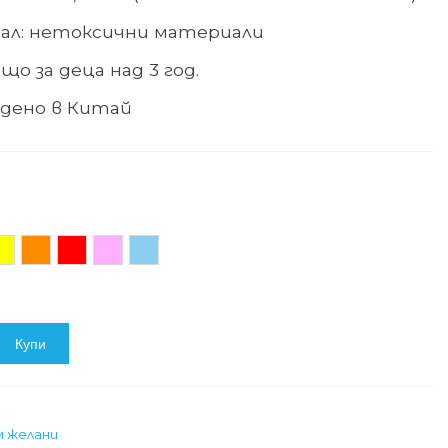
ал: нетоксични материали
що за деца над 3 год.
дено в
Китай
ълт
Оранжев
Червен
Светлорозов
Светлосин
Купи
м желани