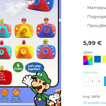
Матери
·
Подходя
·
Произве
·
5,99 €
Цвят
Произволен/
Син
Ж
микс
Налично
-
+
Код:
12878
Добави къ