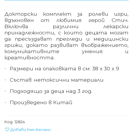
Докторски комплект за ролеви игри,
вдъхновен от любимия герой Стич.
Включва различни лекарски
принадлежности, с които децата могат
да пресъздават прегледи и медицински
грижи, докато развиват въображението,
комуникативните умения и
креативността.
Размери на опаковката в см:
38
х 30 х 9
·
Състав: нетоксични материали
·
Подходящо за деца над 3 год.
·
Произведено в Китай
·
Код:
12824
Добави към желани