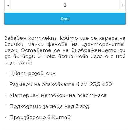
-
+
Купи
Забавен комплект, който ще се хареса на
всички малки фенове на „докторските“
игри. Оставете се на въображението си
да ви води и нека всяка нова игра е с нов
сценарий!
Цвят: розов, син
·
Размери на опаковката в см: 23,5 х 29
·
Материал: нетоксична пластмаса
·
Подходящо за деца над 3 год.
·
Произведено в Китай
·