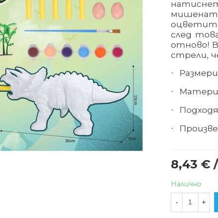
натиснет
мишената
оцветите
след тов
отново! В
стрели, ч
Размери 
·
Матери
·
Подходя
·
Произве
·
8,43 € /
Налично
-
+