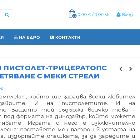
0,00 € / 0,00 лв
Вход
0
КИ
НА ЕДРО
КОНТАКТИ
И ПИСТОЛЕТ-ТРИЦЕРАТОПС
ЕТЯВАНЕ С МЕКИ СТРEЛИ
ys
комплект, който ще зарадва всеки любител
озаврите. И на пистолетите. И на
то. Защото той съдържа всичко това –
 под формата на динозавър, който можете
тявате! Играта с него е изключително
и лесна: поставете мек патрон в устата на
ра, издърпайте опашката, за да заредите и