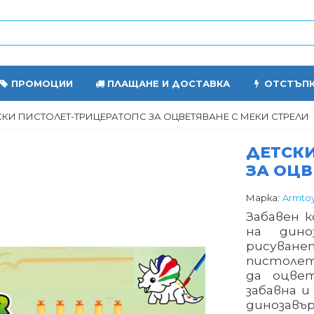
ПРОМОЦИИ
ПЛАЩАНЕ И ДОСТАВКА
ОТСТЪП
СКИ ПИСТОЛЕТ-ТРИЦЕРАТОПС ЗА ОЦВЕТЯВАНЕ С МЕКИ СТРEЛИ
ДЕТСК
ЗА ОЦВ
Марка:
Armto
Забавен 
на дин
рисуване
пистолет
да оцве
забавна 
динозавъ