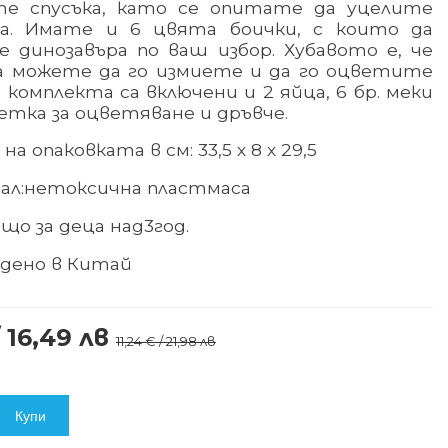
е спусъка, като се опитате да уцелите
. Имате и 6 цвята боички, с които да
 динозавъра по ваш избор. Хубавото е, че
а можете да го измиете и да го оцветите
 комплекта са включени и 2 яйца, 6 бр. меки
етка за оцветяване и дръвче.
на опаковката в см: 33,5 х 8 х 29,5
ал:
нетоксична пластмаса
що за деца над
3
год.
дено в Китай
 16,49 лв
11,24 € / 21,98 лв
Купи