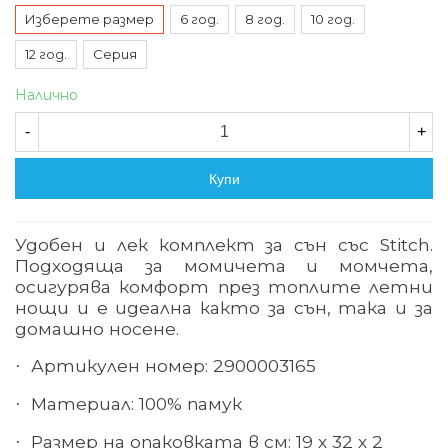
Изберете размер
6 год.
8 год.
10 год.
12 год.
Серия
Налично
-
+
Купи
Удобен и лек комплект за сън със Stitch.
Подходяща за момичета и момчета,
осигурява комфорт през топлите летни
нощи и е идеална както за сън, така и за
домашно носене.
Артикулен номер: 2900003165
·
Материал: 100% памук
·
Размер на опаковката в см: 19 х 32 х 2
·