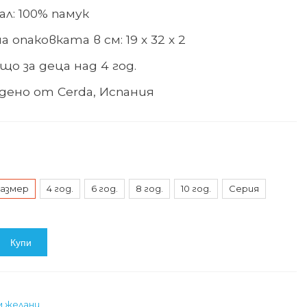
л: 100% памук
а опаковката в см: 19 х 32 х 2
о за деца над 4 год.
дено от Cerda, Испания
азмер
4 год.
6 год.
8 год.
10 год.
Серия
Купи
м желани