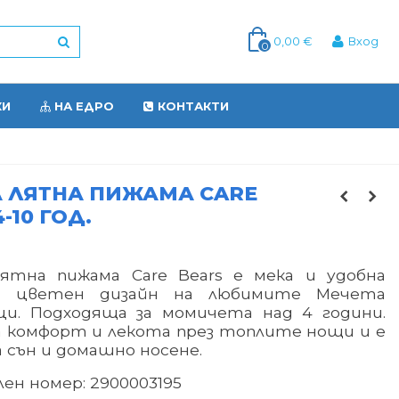
0,00 €
Вход
0
КИ
НА ЕДРО
КОНТАКТИ
 ЛЯТНА ПИЖАМА CARE
-10 ГОД.
ятна пижама Care Bears е мека и удобна
с цветен дизайн на любимите Мечета
ци. Подходяща за момичета над 4 години.
а комфорт и лекота през топлите нощи и е
а сън и домашно носене.
ен номер: 2900003195