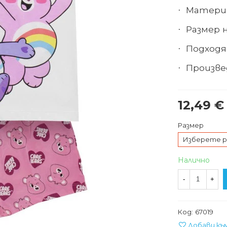
Материа
·
Размер н
·
Подходящ
·
Произве
·
12,49 €
Размер
Изберете р
Налично
-
+
Код:
67019
Добави къ