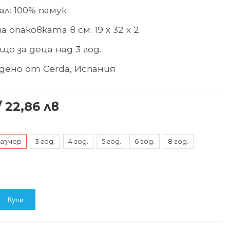
л: 100% памук
а опаковката в см: 19 х 32 х 2
о за деца над 3 год.
дено от Cerda, Испания
/ 22,86 лв
азмер
3 год.
4 год.
5 год.
6 год.
8 год.
Купи