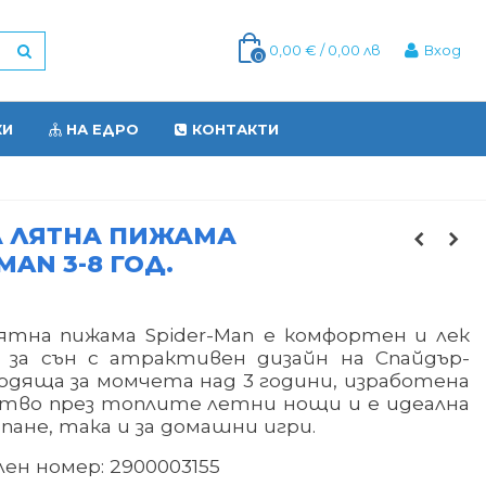
0,00 € / 0,00 лв
Вход
0
КИ
НА ЕДРО
КОНТАКТИ
А ЛЯТНА ПИЖАМА
MAN 3-8 ГОД.
ятна пижама Spider-Man е комфортен и лек
 за сън с атрактивен дизайн на Спайдър-
одяща за момчета над 3 години, изработена
бство през топлите летни нощи и е идеална
спане, така и за домашни игри.
ен номер: 2900003155