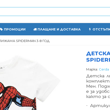
ПРОМОЦИИ
ПЛАЩАНЕ И ДОСТАВКА
ОТСТЪП
ПИЖАМА SPIDERMAN 3-8 ГОД.
ДЕТСК
SPIDER
Марка:
Cerda
Детска л
комплект
Мен. Подх
е за удо
както за 
Артикул
·