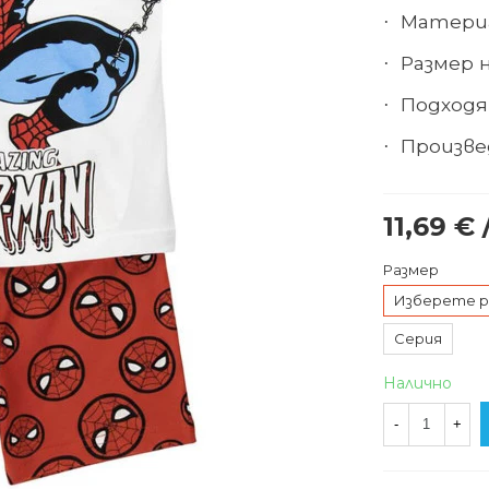
Материа
·
Размер н
·
Подходящ
·
Произве
·
11,69 € 
Размер
Изберете р
Серия
Налично
-
+