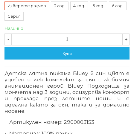
Изберете размер
3 год.
4 год.
5 год.
6 год.
Серия
Налично
-
+
Купи
Детска лятна пижама Bluey в син цвят е
удобен и лек комплект за сън с любимия
анимационен герой Bluey. Подходяща за
момчета над 3 години, осигурява комфорт
и прохлада през летните нощи и е
идеална както за сън, така и за домашно
носене.
Артикулен номер: 2900003153
·
Материал: 100% памук
·