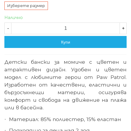
Изберете размер
Налично
-
+
Купи
Детски бански за момиче с цветен и
атрактивен дизайн. У
добен и цветен
модел с любимите герои от Paw Patrol.
Изработен от качествени, еластични и
бързосъхнещи материи, осигурява
комфорт и свобода на движение на плажа
или в басейна.
Материал: 85% полиестер, 15% еластан
·
Подходящо за деца над 2 год
.
·