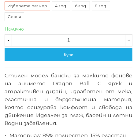
Изберете размер
4 год.
6 год.
8 год.
Серия
Налично
-
+
Купи
Стилен модел бански за малките фенове
на анимето Dragon Ball. С ярък и
атрактивен дизайн, изработен от мека,
еластична и бързосъхнеща материя,
която осигурява комфорт и свобода на
движение. Идеален за плаж, басейн и летни
водни забавления.
Материал: 85% полиестер, 15% еластан
·