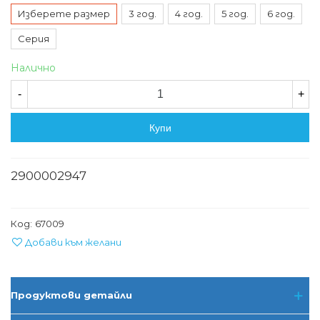
Изберете размер
3 год.
4 год.
5 год.
6 год.
Серия
Налично
-
+
Купи
2900002947
Код:
67009
Добави към желани
Продуктови детайли