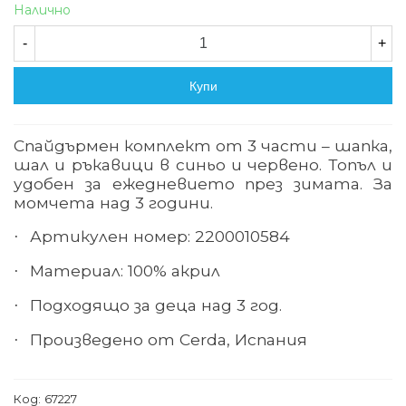
Налично
-
+
Купи
Спайдърмен комплект от 3 части – шапка,
шал и ръкавици в синьо и червено. Топъл и
удобен за ежедневието през зимата. За
момчета над 3 години.
Артикулен номер: 2200010584
·
Материал: 100% акрил
·
Подходящо за деца над 3 год.
·
Произведено от Cerda, Испания
·
Код:
67227