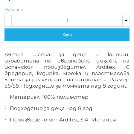
Налично
-
+
Купи
Лятна шапка за деца и юноши
,
изработена по европейски дизайн, на
испанския производител
Arditex.
С
бродерия, козирка, мрежа и пластмасова
лента за регулиране на ширината. Размер
56/58. Подходящо за момчета над 8 години.
Материал: 100% полиестер
·
Подходящо за деца над 8
год.
·
Произведено
от
Arditex, S.A.,
Испания
·