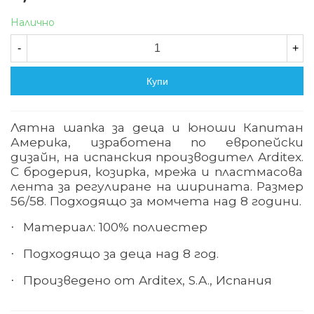
Налично
-
+
Купи
Лятна шапка за деца и юноши Капитан
Америка
, изработена по европейски
дизайн, на испанския производител
Arditex.
С бродерия, козирка, мрежа и пластмасова
лента за регулиране на ширината. Размер
56/58. Подходящо за момчета над 8 години.
Материал: 100% полиестер
·
Подходящо за деца над 8
год.
·
Произведено
от
Arditex, S.A.,
Испания
·