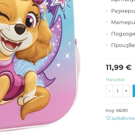
Размери в
·
Материа
·
Подходящ
·
Произве
·
11,99 €
Налично
-
+
Код:
66285
Добави къ