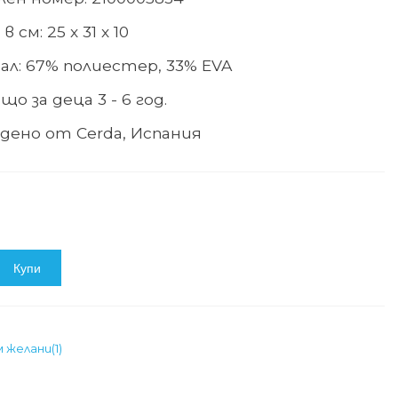
 см: 25 х 31 х 10
л: 67% полиестер, 33% EVA
о за деца 3 - 6 год.
дено от Cerda, Испания
Купи
м желани
(
1
)