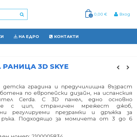
0,00 €
Вход
0
КИ
НА ЕДРО
КОНТАКТИ
 РАНИЦА 3D SKYE
а детска градина и предучилищна възраст
аботена по европейски дизайн, на испанския
ител Cerda. С 3D панел, едно основно
ие с цип, страничен мрежест джоб,
ни регулируеми презрамки и дръжка за
 ръка. Подходящо за момичета от 3 до 6
ен номер: 2100005834