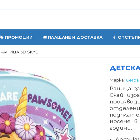
ПРОМОЦИИ
ПЛАЩАНЕ И ДОСТАВКА
ОТСТЪП
 РАНИЦА 3D SKYE
ДЕТСКА
Марка:
Cerda
Раница з
Скай, изр
производ
отделен
подплате
носене в
години.
Артикул
·