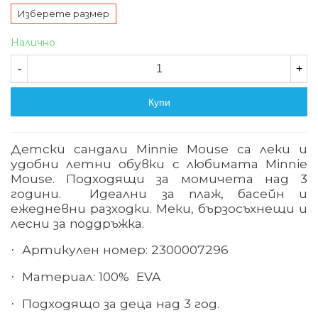
Изберете размер
Налично
-
+
Купи
Детски сандали Minnie Mouse са леки и
удобни летни обувки с любимата Minnie
Mouse. Подходящи за момичета над 3
години. Идеални за плаж, басейн и
ежедневни разходки. Меки, бързосъхнещи и
лесни за поддръжка.
Артикулен номер: 2300007296
·
Материал: 100% EVA
·
Подходящо за деца над 3 год.
·