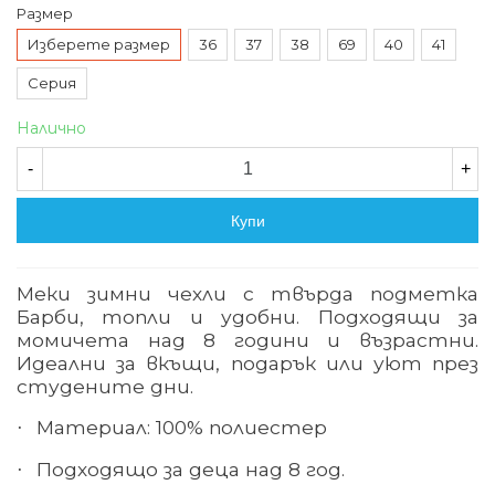
Размер
Изберете размер
36
37
38
69
40
41
Серия
Налично
-
+
Купи
Меки зимни чехли с твърда подметка
Барби, топли и удобни. Подходящи за
момичета над 8 години и възрастни.
Идеални за вкъщи, подарък или уют през
студените дни.
Материал: 100% полиестер
·
Подходящо за деца над 8 год.
·