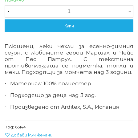
Налично
-
+
Купи
Плюшени, леки чехли за есенно-зимния
сезон, с любимите герои Маршал и Чейс
от Пес Патрул. С текстилна
противоплъзгаща се подметка, топли и
меки. Подходящи за момчета над 3 години.
Материал: 100% полиестер
·
Подходящо за деца над 3 год.
·
Произведено от Arditex, S.A., Испания
·
Код:
65144
Добави към желани