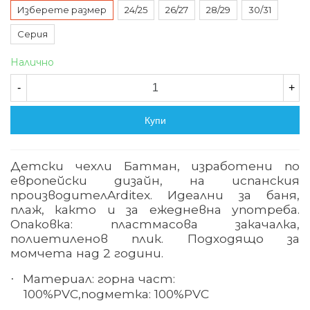
Изберете размер
24/25
26/27
28/29
30/31
Серия
Налично
-
+
Купи
Детски чехли Батман, изработени по
европейски дизайн, на испанския
производител
Arditex.
Идеални за баня,
плаж, както и за ежедневна употреба.
Опаковка: пластмасова закачалка,
полиетиленов плик. Подходящо за
момчета над 2 години.
Материал:
горна част:
·
100%
PVC,
подметка: 100%
PVC