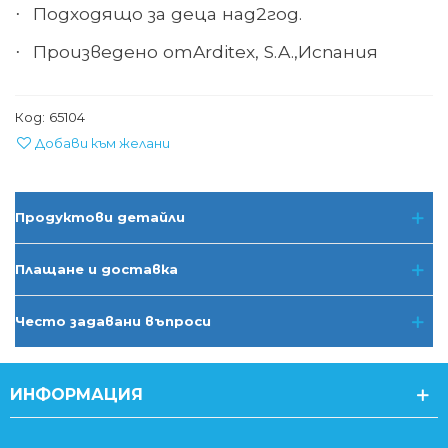
Подходящо за деца над
2
год.
·
Произведено
от
Arditex, S.A.,
Испания
·
Код:
65104
Добави към желани
Продуктови детайли
Плащане и доставка
Често задавани въпроси
ИНФОРМАЦИЯ