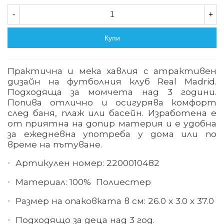
-
+
Купи
Практична и мека хавлия с атрактивен
дизайн на футболния клуб Real Madrid.
Подходяща за момчета над 3 години.
Попива отлично и осигурява комфорт
след баня, плаж или басейн. Изработена е
от приятна на допир материя и е удобна
за ежедневна употреба у дома или по
време на пътуване.
Артикулен номер: 2200010482
·
Материал: 100% Полиестер
·
Размер на опаковката в см: 26.0 х 3.0 х 37.0
·
Подходящо за деца над 3 год.
·