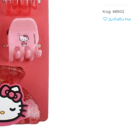
Код:
66902
Добави къ