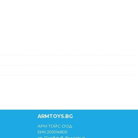
ARMTOYS.BG
АРМ ТОЙС ООД
ЕИК 201014605
гр. Пловдив, България