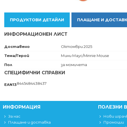
ПРОДУКТОВИ ДЕТАЙЛИ
ПЛАЩАНЕ И ДОСТАВ
ИНФОРМАЦИОНЕН ЛИСТ
Доставено
Октомври 2025
Тема/Герой
Мини Маус/Minnie Mouse
Пол
за момичета
СПЕЦИФИЧНИ СПРАВКИ
8445484438437
EAN13
ИНФОРМАЦИЯ
ПОЛЕЗНИ 
За нас
Нови играч
Плащане и доставка
Промоции