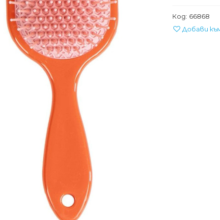
Код:
66868
Добави къ