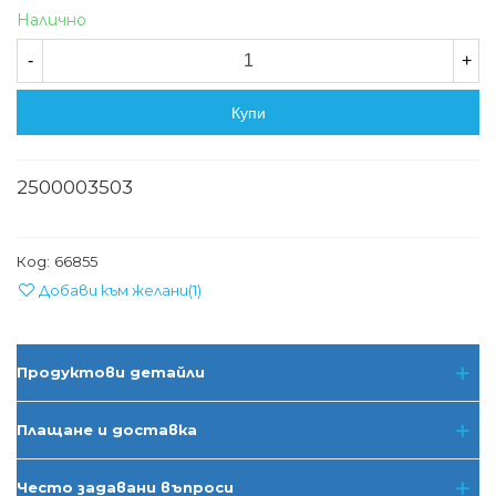
Налично
-
+
Купи
2500003503
Код:
66855
Добави към желани
(
1
)
Продуктови детайли
Плащане и доставка
Често задавани въпроси