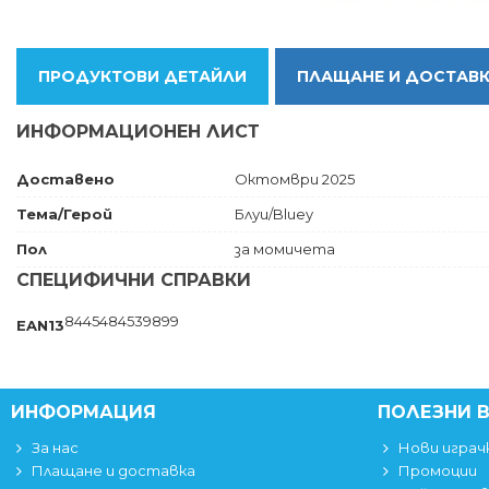
ПРОДУКТОВИ ДЕТАЙЛИ
ПЛАЩАНЕ И ДОСТАВ
ИНФОРМАЦИОНЕН ЛИСТ
Доставено
Октомври 2025
Тема/Герой
Блуи/Bluey
Пол
за момичета
СПЕЦИФИЧНИ СПРАВКИ
8445484539899
EAN13
ИНФОРМАЦИЯ
ПОЛЕЗНИ 
За нас
Нови играч
Плащане и доставка
Промоции