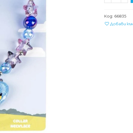
Код:
66835
Добави къ