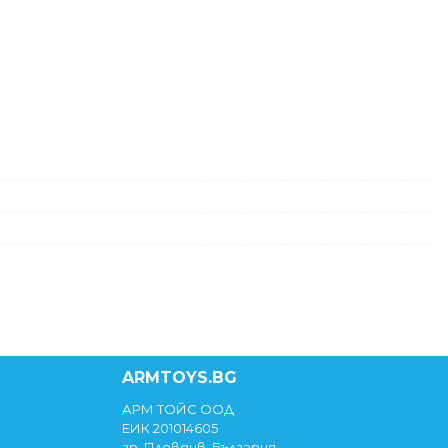
ARMTOYS.BG
АРМ ТОЙС ООД
ЕИК 201014605
гр. Пловдив, България