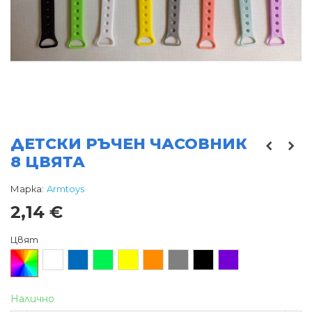
ДЕТСКИ РЪЧЕН ЧАСОВНИК
8 ЦВЯТА
Марка:
Armtoys
2,14 €
Цвят
Произволен/
Бял
Син
Зелен
Жълт
Оранжев
Сив
Черен
Лилав
микс
Налично