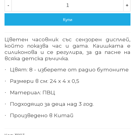
-
+
Купи
Цветен часовник със сензорен дисплей,
който показва час и дата. Каишката е
силиконова и се регулира, за да пасне на
всяка детска ръчичка.
Цвят: 8 - изберете от радио бутоните
·
Размери в см: 24 х 4 х 0,5
·
Материал
: ПВЦ
·
Подходящо за деца над
3
год
.
·
Произведено в
Китай
·