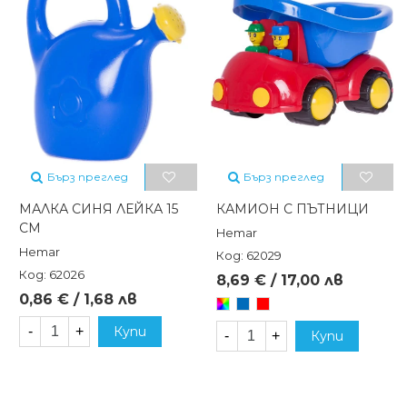
Бърз преглед
Бърз преглед
МАЛКА СИНЯ ЛЕЙКА 15
КАМИОН С ПЪТНИЦИ
СМ
Hemar
Hemar
Код: 62029
Код: 62026
8,69 € / 17,00 лв
0,86 € / 1,68 лв
Произволен/
Син
Червен
микс
-
+
Купи
-
+
Купи