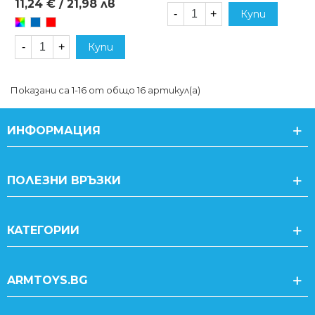
11,24 € / 21,98 лв
-
+
Купи
Произволен/
Син
Червен
микс
-
+
Купи
Показани са 1-16 от общо 16 артикул(а)
ИНФОРМАЦИЯ
ПОЛЕЗНИ ВРЪЗКИ
КАТЕГОРИИ
ARMTOYS.BG