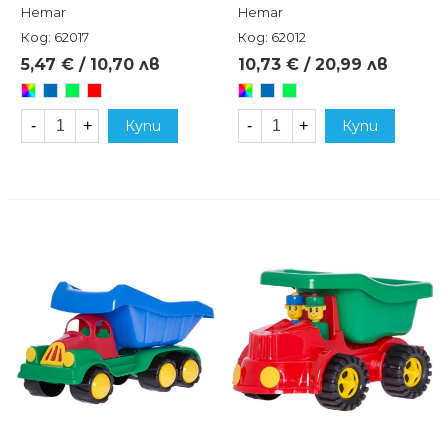
Hemar
Hemar
Код: 62017
Код: 62012
5,47 € / 10,70 лв
10,73 € / 20,99 лв
Произволен/
Син
Зелен
Червен
Произволен/
Син
Зелен
микс
микс
-
+
Купи
-
+
Купи