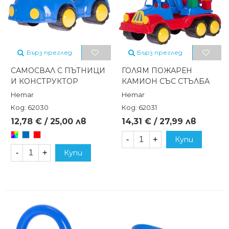
Бърз преглед
Бърз преглед
САМОСВАЛ С ПЪТНИЦИ
ГОЛЯМ ПОЖАРЕН
И КОНСТРУКТОР
КАМИОН СЪС СТЪЛБА
Hemar
Hemar
Код: 62030
Код: 62031
12,78 € / 25,00 лв
14,31 € / 27,99 лв
Произволен/
Син
Червен
-
+
Купи
микс
-
+
Купи