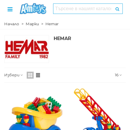
Начало
>
Марки
>
Hemar
HEMAR
Избери
16