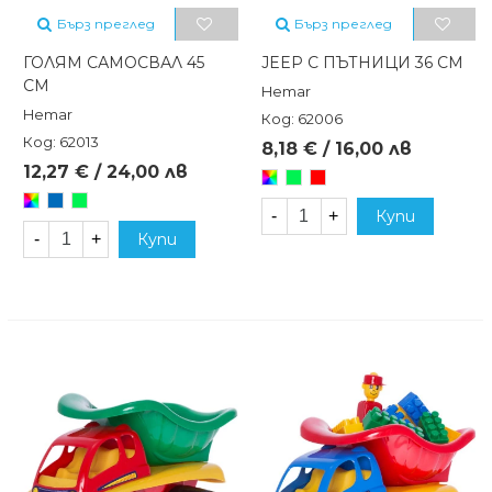
Бърз преглед
Бърз преглед
ГОЛЯМ САМОСВАЛ 45
JEEP С ПЪТНИЦИ 36 СМ
СМ
Hemar
Hemar
Код: 62006
Код: 62013
8,18 € / 16,00 лв
12,27 € / 24,00 лв
Произволен/
Зелен
Червен
микс
Произволен/
Син
Зелен
-
+
Купи
микс
-
+
Купи