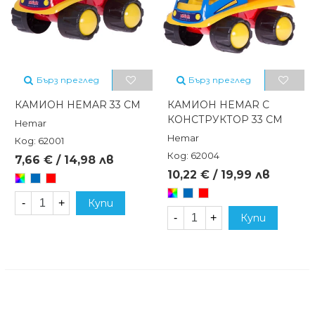
Бърз преглед
Бърз преглед
КАМИОН HEMAR 33 СМ
КАМИОН HEMAR С
КОНСТРУКТОР 33 СМ
Hemar
Hemar
Код: 62001
Код: 62004
7,66 € / 14,98 лв
10,22 € / 19,99 лв
Произволен/
Син
Червен
микс
Произволен/
Син
Червен
-
+
Купи
микс
-
+
Купи